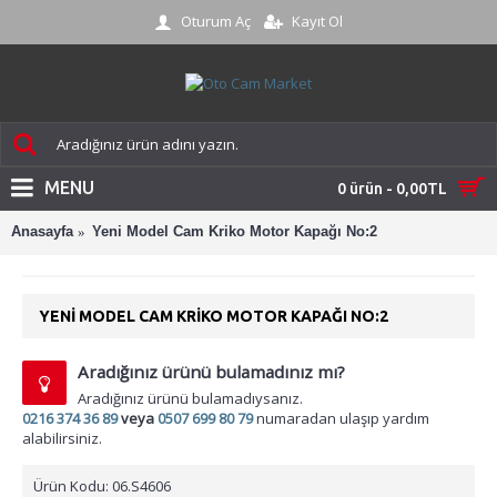
Oturum Aç
Kayıt Ol
MENU
0 ürün - 0,00TL
Anasayfa
Yeni Model Cam Kriko Motor Kapağı No:2
YENI MODEL CAM KRIKO MOTOR KAPAĞI NO:2
Aradığınız ürünü bulamadınız mı?
Aradığınız ürünü bulamadıysanız.
0216 374 36 89
veya
0507 699 80 79
numaradan ulaşıp yardım
alabilirsiniz.
Ürün Kodu:
06.S4606