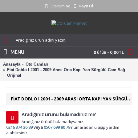
Oturum Aç
Kayıt Ol
MENU
0 ürün - 0,00TL
Anasayfa
Oto Camları
Fiat Doblo I 2001 - 2009 Arası Orta Kapı Yan Sürgülü Cam Sağ
Orijinal
FIAT DOBLO I 2001 - 2009 ARASI ORTA KAPI YAN SÜRGÜLÜ CAM SAĞ ORIJINAL
Aradığınız ürünü bulamadınız mı?
Aradığınız ürünü bulamadıysanız.
0216 374 36 89
veya
0507 699 80 79
numaradan ulaşıp yardım
alabilirsiniz.