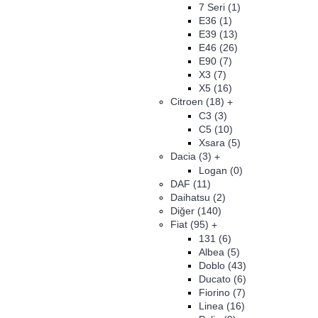
7 Seri
(1)
E36
(1)
E39
(13)
E46
(26)
E90
(7)
X3
(7)
X5
(16)
Citroen
(18)
+
C3
(3)
C5
(10)
Xsara
(5)
Dacia
(3)
+
Logan
(0)
DAF
(11)
Daihatsu
(2)
Diğer
(140)
Fiat
(95)
+
131
(6)
Albea
(5)
Doblo
(43)
Ducato
(6)
Fiorino
(7)
Linea
(16)