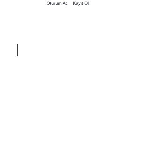
Oturum Aç
Kayıt Ol
0 ürün - 0,00TL
KLERI