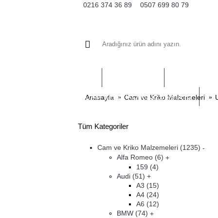
0216 374 36 89
0507 699 80 79
YAN CAMLAR
SUNROOF P
CAM VE KRIKO MALZEMELERI
Anasayfa
Cam ve Kriko Malzemeleri
U
Tüm Kategoriler
Cam ve Kriko Malzemeleri
(1235)
-
Alfa Romeo
(6)
+
159
(4)
Audi
(51)
+
A3
(15)
A4
(24)
A6
(12)
BMW
(74)
+