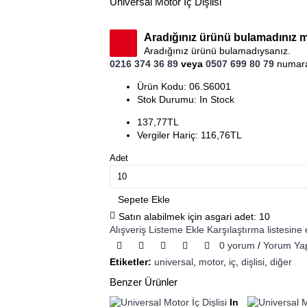
Universal Motor İç Dişlisi
Aradığınız ürünü bulamadınız 
Aradığınız ürünü bulamadıysanız.
0216 374 36 89
veya
0507 699 80 79
numara
Ürün Kodu:
06.S6001
Stok Durumu:
In Stock
137,77TL
Vergiler Hariç: 116,76TL
Adet
Sepete Ekle
Satın alabilmek için asgari adet: 10
Alışveriş Listeme Ekle
Karşılaştırma listesine 
0 yorum
/
Yorum Ya
Etiketler:
universal
,
motor
,
iç
,
dişlisi
,
diğer
Benzer Ürünler
In